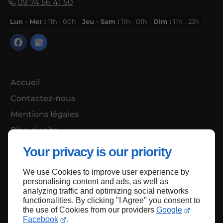
09 74 56 41 50
Lun - Mer :
11h - 00h
Jeu - Sam :
11h - 01h
Dim :
11h - 23h
Accueil
Contactez-nous
Mentions légales
Plan du site
Your privacy is our priority
We use Cookies to improve user experience by
Haut de page
personalising content and ads, as well as
analyzing traffic and optimizing social networks
functionalities. By clicking "I Agree" you consent to
the use of Cookies from our providers
Google
Facebook
.