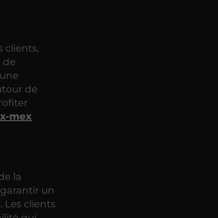
clients,
e de
 une
utour de
ofiter
ex-mex
de la
 garantir un
 Les clients
lité qui