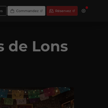
es
Commandez
Réservez
s de Lons