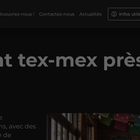
écouvrez-nous !
Contactez-nous
Actualités
Infos util
t tex-mex prè
e
ns, avec des
e de