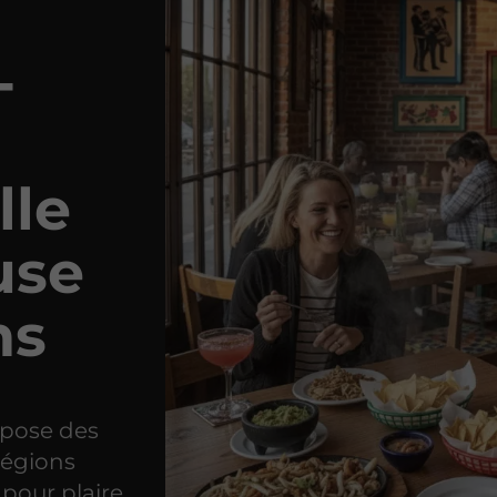
-
lle
use
ns
pose des
régions
 pour plaire