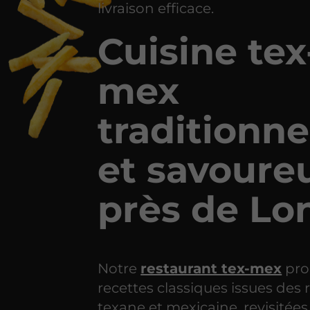
livraison efficace.
Cuisine tex
mex
traditionne
et savoure
près de Lo
Notre
restaurant tex-mex
pro
recettes classiques issues des 
texane et mexicaine, revisitées