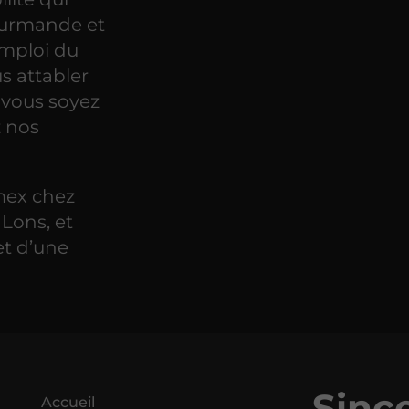
gourmande et
mploi du
s attabler
 vous soyez
z nos
mex chez
Lons, et
et d’une
Sinc
Accueil