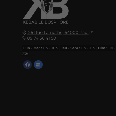
26 Rue Lamothe,
64000
Pau
09 74 56 41 50
Lun - Mer :
11h - 00h
Jeu - Sam :
11h - 01h
Dim :
11h -
23h