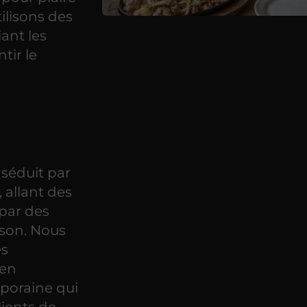
ilisons des
iant les
tir le
séduit par
, allant des
 par des
ison. Nous
es
 en
poraine qui